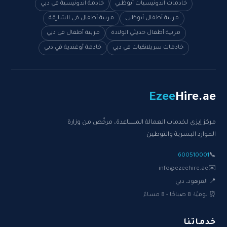
خادمات اندونيسيات أبوظبي
خادمة اندونيسية في دبي
مربية أطفال أبوظبي
مربية أطفال في الشارقة
مربية أطفال حديثي الولادة
مربية أطفال في دبي
خادمات سريلانكيات في دبي
خادمة أوغندية في دبي
Ezee
Hire
.ae
مركز إيزي لخدمات العمالة المساعدة، مرخّص من وزارة
الموارد البشرية والتوطين
600510001
📞
info@ezeehire.ae
✉️
📍 القرهود، دبي
⏰ يوميًا: 8 صباحًا - 8 مساءً
خدماتنا