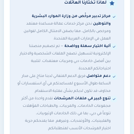
لماذا تختارنا العائلات
مركز تدبير مرخّص
من وزارة الموارد البشرية
والتوطين
نحن مركز خدمات عمالة مساعدة معتمد
ومرخص بالكامل، مما يضمن الامتثال الكامل لقوانين
العمل في الإمارات العربية المتحدة.
آلية اختيار سهلة وواضحة
— تم تصميم منصتنا
الإلكترونية لتسهيل تصفح الملفات الشخصية والاختيار
بين أفضل خادمات دبي ومربيات معتمدات. لتلبية
احتياجاتكم المحددة.
دعم متواصل
فريق الدعم المتفاني لدينا متاح على مدار
الساعة طوال الأسبوع لمساعدتكم في أي استفسارات أو
مخاوف قد تكون لديكم بشأن عملية الاستقدام.
تنوع كبير في ملفات المرشحات
نقدم واحدة من أكثر
مجموعات الخادمات، والمربيات، والطباخات المؤهلات
تنوعاً في دبي، بما في ذلك الخادمات الإثيوبيات،
والفلبينيات، والأوغنديات، وغيرهم. مما يمنحكم حرية
اختيار المرشحات الأنسب لمتطلباتكم.