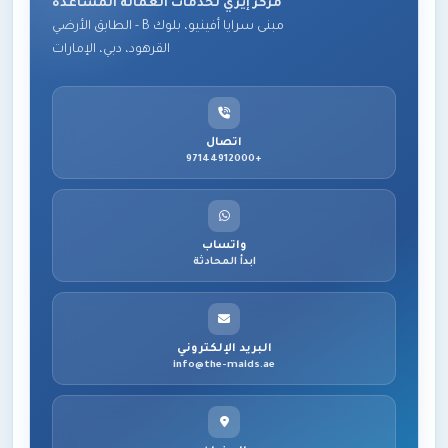
مركز إيزي لخدمات العمالة المساعدة
مبنى سرايا أفينيو، بلوك B - الطابق الأرضي
القرهود، دبي، الإمارات
اتصال
+97144912000
واتساب
ابدأ المحادثة
البريد الإلكتروني
info@the-maids.ae