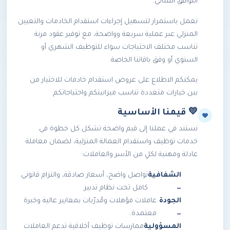
التوافق المثالي.
نعمل باستمرار لتسهيل إجراءات استقدام الخادمات والتعيين
المنزلي عبر عملية سريعة وواضحة، مع توفير عقود مرنة
تناسب مختلف الاحتياجات سواء للتوظيف الشهري أو
السنوي أو وفق باقاتنا الخاصة.
يمكنكم الاطلاع على عروض استقدام خادمات للاختيار من
بين خيارات متعددة تناسب ميزانيتكم واحتياجاتكم.
💛 قيمنا الأساسية
نستند في عملنا إلى قيم واضحة تشكل كل خطوة في
خدمات توظيف واستقدام العمالة المنزلية، لضمان معاملة
عادلة ومهنية لكلٍ من الأسر والعاملات:
الشفافية
تواصل واضح، أسعار صادقة، والتزام قانوني
—
كامل تحت نظام تدبير.
الجودة
عاملات مؤهلات ومُدرّبات بمعايير عالية وخبرة
—
معتمدة.
المسؤولية
ممارسات توظيف أخلاقية تدعم العاملات