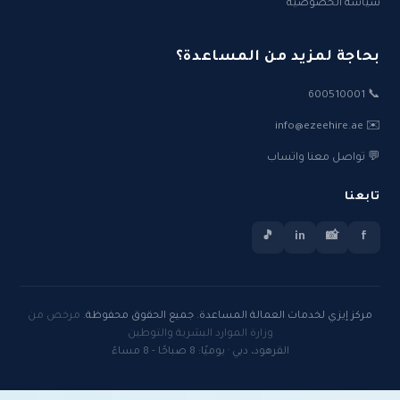
سياسة الخصوصية
بحاجة لمزيد من المساعدة؟
📞 600510001
✉️ info@ezeehire.ae
💬 تواصل معنا واتساب
تابعنا
🎵
in
📸
f
مركز إيزي لخدمات العمالة المساعدة. جميع الحقوق محفوظة.
مرخص من
وزارة الموارد البشرية والتوطين
القرهود، دبي · يوميًا: 8 صباحًا - 8 مساءً