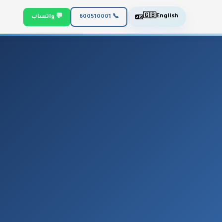
🇬🇧
English
📞 600510001
💬 واتساب