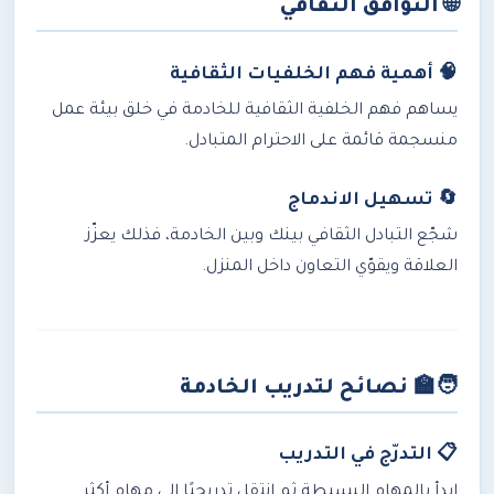
🌐
التوافق الثقافي
🧠 أهمية فهم الخلفيات الثقافية
يساهم فهم الخلفية الثقافية للخادمة في خلق بيئة عمل
منسجمة قائمة على الاحترام المتبادل.
🔄 تسهيل الاندماج
شجّع التبادل الثقافي بينك وبين الخادمة، فذلك يعزّز
العلاقة ويقوّي التعاون داخل المنزل.
🧑‍🏫
نصائح لتدريب الخادمة
📋 التدرّج في التدريب
ابدأ بالمهام البسيطة ثم انتقل تدريجيًا إلى مهام أكثر