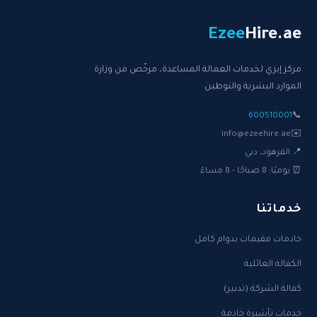
Ezee
Hire
.ae
مركز إيزي لخدمات العمالة المساعدة، مرخّص من وزارة
الموارد البشرية والتوطين
600510001
📞
info@ezeehire.ae
✉️
📍 القرهود، دبي
⏰ يوميًا: 8 صباحًا - 8 مساءً
خدماتنا
خادمات مقيمات بدوام كامل
الكفالة العائلية
كفالة الشركة (تدبير)
خدمات تأشيرة خادمة