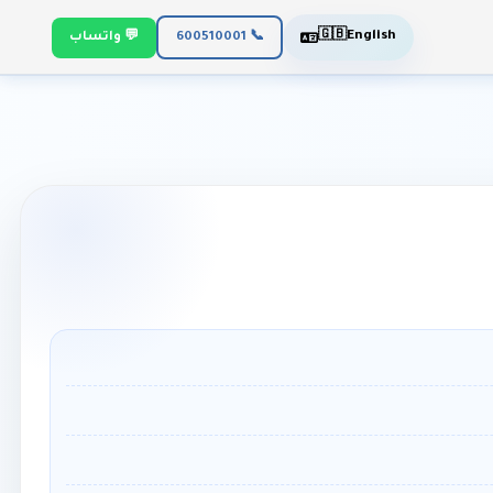
🇬🇧
English
📞 600510001
💬 واتساب