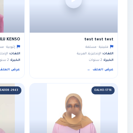
ILU KENSO
test test test
فلبينية · مسلمة
إثيوبية · م
اللغات:
الإنجليزية, العربية
اللغات:
الإنجلي
الخبرة:
2 سنوات
الخبرة:
2 سنوات
عرض الملف
عرض الملف
EADDB-2943
EALHO-1716