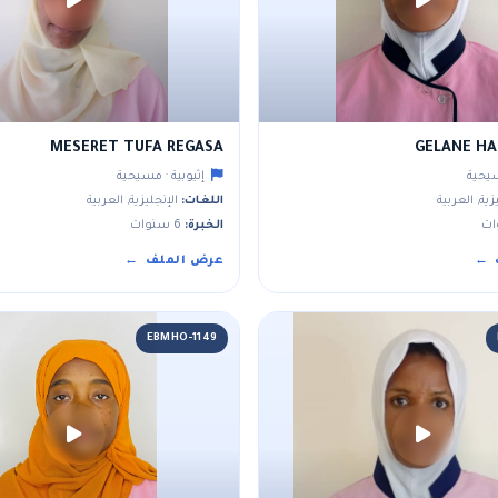
MESERET TUFA REGASA
GELANE HA
سيحية
إثيوبية · مسيحية
زية, العربية
اللغات:
الإنجليزية, العربية
الخبرة:
6 سنوات
عرض الملف
EBMHO-1149