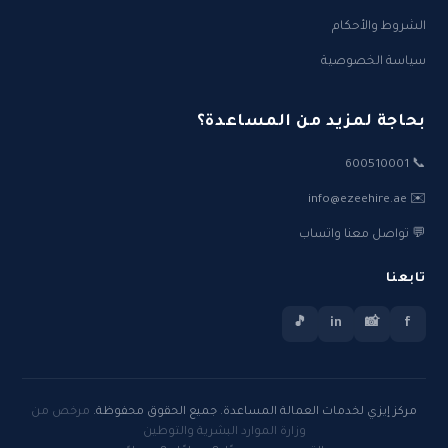
الشروط والأحكام
سياسة الخصوصية
بحاجة لمزيد من المساعدة؟
📞 600510001
✉️ info@ezeehire.ae
💬 تواصل معنا واتساب
تابعنا
🎵
in
📸
f
مركز إيزي لخدمات العمالة المساعدة. جميع الحقوق محفوظة.
مرخص من
وزارة الموارد البشرية والتوطين