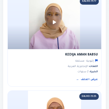
EALHO-1177
KEDIJA AMAN BABSU
إثيوبية · مسلمة
اللغات:
الإنجليزية, العربية
الخبرة:
2 سنوات
عرض الملف
EALHO-1325