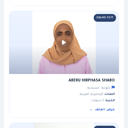
EALHO-1371
ABERU HIRPHASA SHABO
إثيوبية · مسيحية
اللغات:
الإنجليزية, العربية
الخبرة:
2 سنوات
عرض الملف