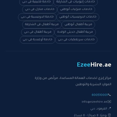
خادمات إثيوبيات في الشارقة
خادمة فلبينية في دبي
خادمات منزليات أبوظبي
خادمات منازل في دبي
خادمات اندونيسيات أبوظبي
خادمة اندونيسية في دبي
مربية أطفال أبوظبي
مربية أطفال في الشارقة
مربية أطفال حديثي الولادة
مربية أطفال في دبي
خادمات سريلانكيات في دبي
خادمة أوغندية في دبي
Ezee
Hire
.ae
مركز إيزي لخدمات العمالة المساعدة، مرخّص من وزارة
الموارد البشرية والتوطين
600510001
📞
info@ezeehire.ae
✉️
📍 القرهود، دبي
⏰ يوميًا: 8 صباحًا - 8 مساءً