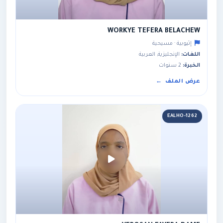
WORKYE TEFERA BELACHEW
إثيوبية · مسيحية
اللغات:
الإنجليزية, العربية
الخبرة:
2 سنوات
عرض الملف
EALHO-1262