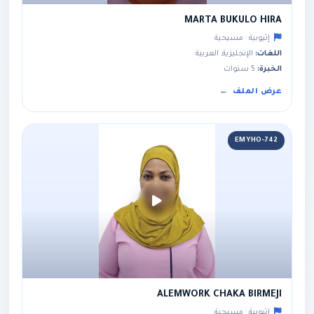
MARTA BUKULO HIRA
إثيوبية · مسيحية
اللغات:
الإنجليزية, العربية
الخبرة:
5 سنوات
عرض الملف
EMYHO-742
ALEMWORK CHAKA BIRMEJI
إثيوبية · مسيحية