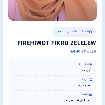
الملف الشخصي المميز
FIREHIWOT FIKRU ZELELEW
الكود:
EALHO-271
الجنسية
إثيوبية
الديانة
مسيحية
اللغات
الإنجليزية, العربية