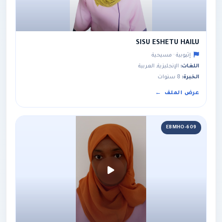
SISU ESHETU HAILU
إثيوبية · مسيحية
اللغات:
الإنجليزية, العربية
الخبرة:
8 سنوات
عرض الملف
EBMHO-609