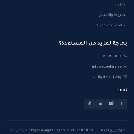
اتصل بنا
الشروط والأحكام
سياسة الخصوصية
بحاجة لمزيد من المساعدة؟
📞 600510001
✉️ info@ezeehire.ae
💬 تواصل معنا واتساب
تابعنا
🎵
in
📸
f
مركز إيزي لخدمات العمالة المساعدة. جميع الحقوق محفوظة.
مرخص من