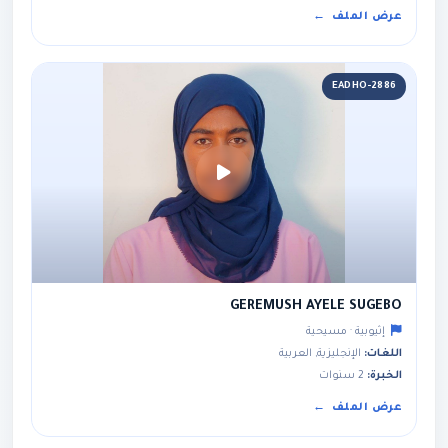
عرض الملف
EADHO-2886
GEREMUSH AYELE SUGEBO
إثيوبية · مسيحية
اللغات:
الإنجليزية, العربية
الخبرة:
2 سنوات
عرض الملف