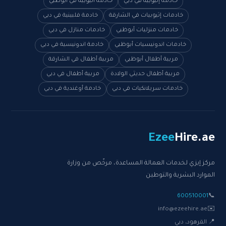
خادمة إثيوبية في دبي
خادمة أثيوبية في أبوظبي
خادمات إثيوبيات في الشارقة
خادمة فلبينية في دبي
خادمات منزليات أبوظبي
خادمات منازل في دبي
خادمات اندونيسيات أبوظبي
خادمة اندونيسية في دبي
مربية أطفال أبوظبي
مربية أطفال في الشارقة
مربية أطفال حديثي الولادة
مربية أطفال في دبي
خادمات سريلانكيات في دبي
خادمة أوغندية في دبي
Ezee
Hire
.ae
مركز إيزي لخدمات العمالة المساعدة، مرخّص من وزارة
الموارد البشرية والتوطين
600510001
📞
info@ezeehire.ae
✉️
📍 القرهود، دبي