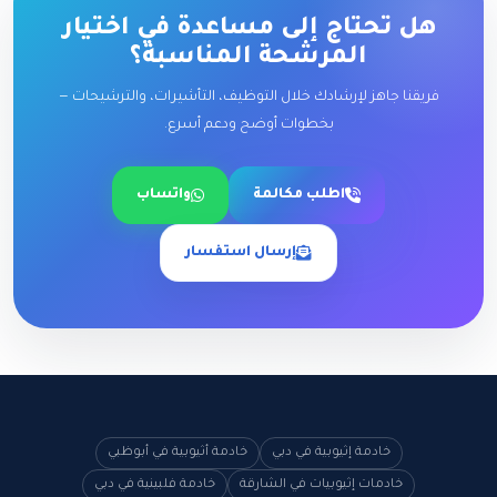
هل تحتاج إلى مساعدة في اختيار
المرشحة المناسبة؟
فريقنا جاهز لإرشادك خلال التوظيف، التأشيرات، والترشيحات —
بخطوات أوضح ودعم أسرع.
اطلب مكالمة
واتساب
إرسال استفسار
خادمة إثيوبية في دبي
خادمة أثيوبية في أبوظبي
خادمات إثيوبيات في الشارقة
خادمة فلبينية في دبي