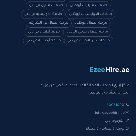
خادمات منزليات أبوظبي
خادمات منازل في دبي
خادمات اندونيسيات أبوظبي
خادمة اندونيسية في دبي
مربية أطفال أبوظبي
مربية أطفال في الشارقة
مربية أطفال حديثي الولادة
مربية أطفال في دبي
خادمات سريلانكيات في دبي
خادمة أوغندية في دبي
Ezee
Hire
.ae
مركز إيزي لخدمات العمالة المساعدة، مرخّص من وزارة
الموارد البشرية والتوطين
600510001
📞
info@ezeehire.ae
✉️
📍 القرهود، دبي
⏰ يوميًا: 8 صباحًا - 8 مساءً