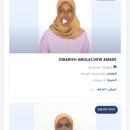
DIBABISH AWULACHEW AMARE
إثيوبية · مسيحية
اللغات:
الإنجليزية, العربية
الخبرة:
2 سنوات
عرض الملف
EALHO-1421