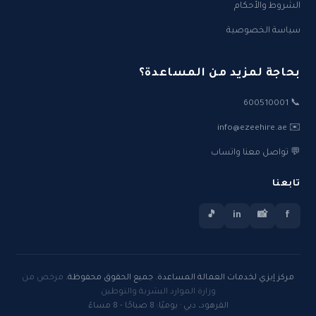
الشروط والأحكام
سياسة الخصوصية
بحاجة لمزيد من المساعدة؟
📞 600510001
✉️ info@ezeehire.ae
💬 تواصل معنا واتساب
تابعنا
🎵
in
📸
f
مركز إيزي لخدمات العمالة المساعدة. جميع الحقوق محفوظة.
مرخص من
وزارة الموارد البشرية والتوطين
القرهود، دبي · يوميًا: 8 صباحًا - 8 مساءً