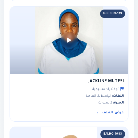
UGESHO-119
JACKLINE MUTESI
أوغندية · مسيحية
اللغات:
الإنجليزية, العربية
الخبرة:
2 سنوات
عرض الملف
EALHO-1683