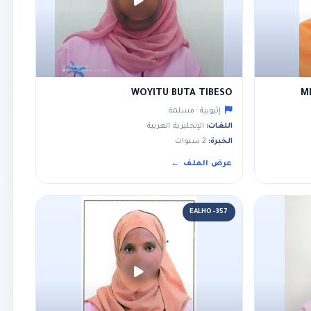
WOYITU BUTA TIBESO
M
إثيوبية · مسلمة
اللغات:
الإنجليزية, العربية
الخبرة:
2 سنوات
عرض الملف
EALHO-357