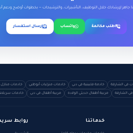
ا جاهز لإرشادك خلال التوظيف، التأشيرات، والترشيحات — بخطوات أوضح ودعم أ
اطلب مكالمة
واتساب
إرسال استفسار
ات في الشارقة
خادمة فلبينية في دبي
خادمات منزليات أبوظبي
خادمات منازل 
في الشارقة
مربية أطفال حديثي الولادة
مربية أطفال في دبي
خادمات سريلانك
خدماتنا
روابط سريع