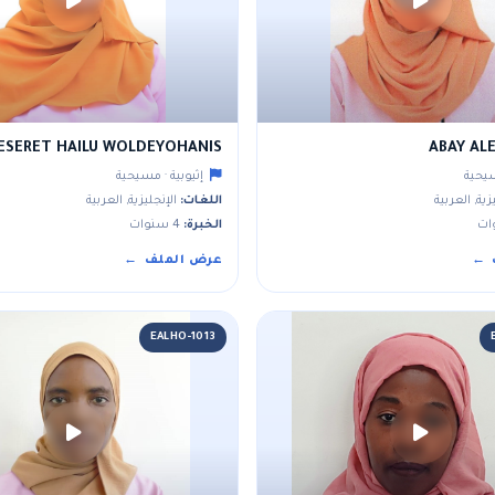
ESERET HAILU WOLDEYOHANIS
ABAY AL
سيحية
إثيوبية · مسيحية
زية, العربية
اللغات:
الإنجليزية, العربية
الخبرة:
4 سنوات
عرض الملف
EALHO-1013