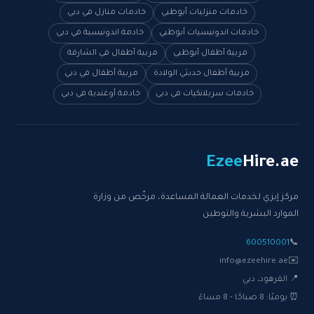
خادمات منزليات أبوظبي
خادمات منازل في دبي
خادمات اندونيسيات أبوظبي
خادمة اندونيسية في دبي
مربية أطفال أبوظبي
مربية أطفال في الشارقة
مربية أطفال حديثي الولادة
مربية أطفال في دبي
خادمات سريلانكيات في دبي
خادمة أوغندية في دبي
Ezee
Hire
.ae
مركز إيزي لخدمات العمالة المساعدة، مرخّص من وزارة
الموارد البشرية والتوطين
600510001
📞
info@ezeehire.ae
✉️
📍 القرهود، دبي
⏰ يوميًا: 8 صباحًا - 8 مساءً