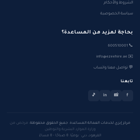
الشروط والأحكام
سياسة الخصوصية
بحاجة لمزيد من المساعدة؟
📞 600510001
✉️ info@ezeehire.ae
💬 تواصل معنا واتساب
تابعنا
🎵
in
📸
f
مركز إيزي لخدمات العمالة المساعدة. جميع الحقوق محفوظة.
مرخص من
وزارة الموارد البشرية والتوطين
القرهود، دبي · يوميًا: 8 صباحًا - 8 مساءً