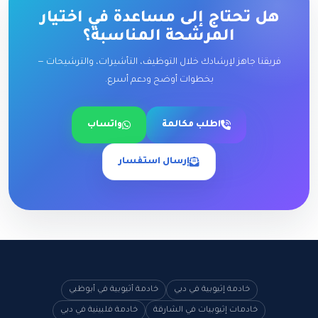
هل تحتاج إلى مساعدة في اختيار
المرشحة المناسبة؟
فريقنا جاهز لإرشادك خلال التوظيف، التأشيرات، والترشيحات —
بخطوات أوضح ودعم أسرع.
اطلب مكالمة
واتساب
إرسال استفسار
خادمة إثيوبية في دبي
خادمة أثيوبية في أبوظبي
خادمات إثيوبيات في الشارقة
خادمة فلبينية في دبي