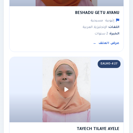
BESHADU GETU AYANU
إثيوبية · مسيحية
اللغات:
الإنجليزية, العربية
الخبرة:
2 سنوات
عرض الملف
EALHO-427
TAYECH TILAYE AYELE