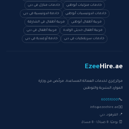
خادمات منزليات أبوظبي
خادمات منازل في دبي
خادمات اندونيسيات أبوظبي
خادمة اندونيسية في دبي
مربية أطفال أبوظبي
مربية أطفال في الشارقة
مربية أطفال حديثي الولادة
مربية أطفال في دبي
خادمات سريلانكيات في دبي
خادمة أوغندية في دبي
Ezee
Hire
.ae
مركز إيزي لخدمات العمالة المساعدة، مرخّص من وزارة
الموارد البشرية والتوطين
600510001
📞
info@ezeehire.ae
✉️
📍 القرهود، دبي
⏰ يوميًا: 8 صباحًا - 8 مساءً