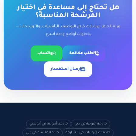
هل تحتاج إلى مساعدة في اختيار
المرشحة المناسبة؟
فريقنا جاهز لإرشادك خلال التوظيف، التأشيرات، والترشيحات —
بخطوات أوضح ودعم أسرع.
اطلب مكالمة
واتساب
إرسال استفسار
خادمة إثيوبية في دبي
خادمة أثيوبية في أبوظبي
خادمات إثيوبيات في الشارقة
خادمة فلبينية في دبي