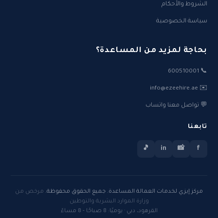
الشروط والأحكام
سياسة الخصوصية
بحاجة لمزيد من المساعدة؟
📞 600510001
✉️ info@ezeehire.ae
💬 تواصل معنا واتساب
تابعنا
🎵
in
📸
f
مركز إيزي لخدمات العمالة المساعدة. جميع الحقوق محفوظة.
مرخص من
وزارة الموارد البشرية والتوطين
القرهود، دبي · يوميًا: 8 صباحًا - 8 مساءً