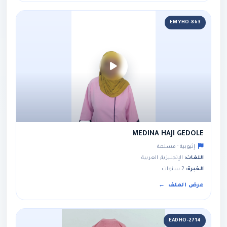
EMYHO-863
MEDINA HAJI GEDOLE
إثيوبية · مسلمة
اللغات:
الإنجليزية, العربية
الخبرة:
2 سنوات
عرض الملف
EADHO-2714